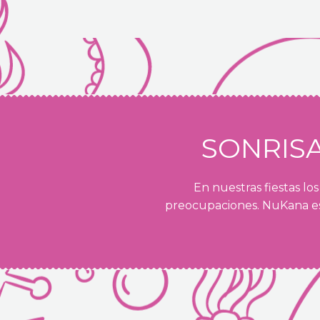
SONRIS
En nuestras fiestas lo
preocupaciones. NuKana es