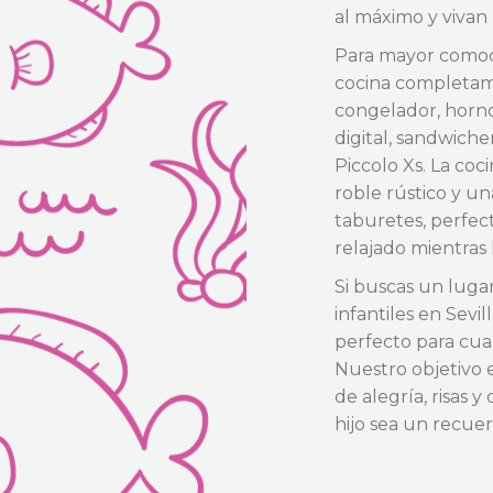
al máximo y vivan
Para mayor comod
cocina completame
congelador, horno 
digital, sandwich
Piccolo Xs. La co
roble rústico y u
taburetes, perfec
relajado mientras l
Si buscas un luga
infantiles en Sevi
perfecto para cual
Nuestro objetivo 
de alegría, risas 
hijo sea un recue