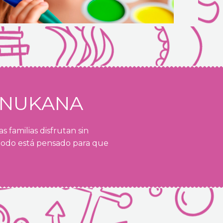
 NUKANA
 familias disfrutan sin
todo está pensado para que