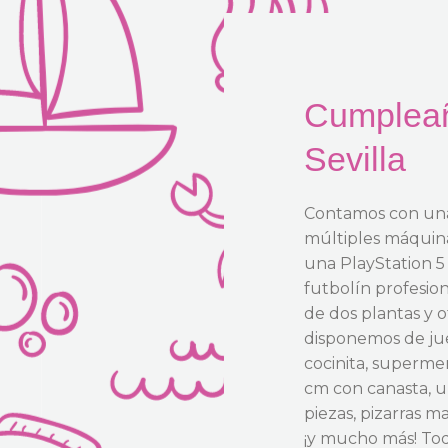
Cumpleaño
Sevilla
Contamos con una
múltiples máquin
una PlayStation 5
futbolín profesion
de dos plantas y 
disponemos de jueg
cocinita, superme
cm con canasta, u
piezas, pizarras m
¡y mucho más! Tod