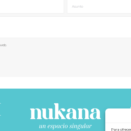
 web.
Para ofrece