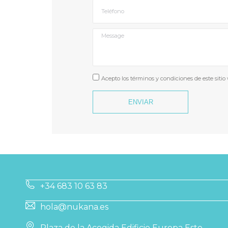
Acepto los términos y condiciones de este sitio
ENVIAR
+34 683 10 63 83
hola@nukana.es
Plaza de la Acogida Edificio Europa Este